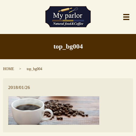
メ
top_bg004
HOME
top_bg004
2018/01/26