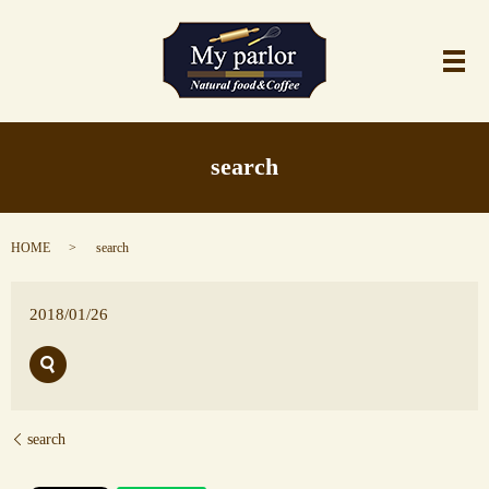
メ
search
HOME
search
2018/01/26
search