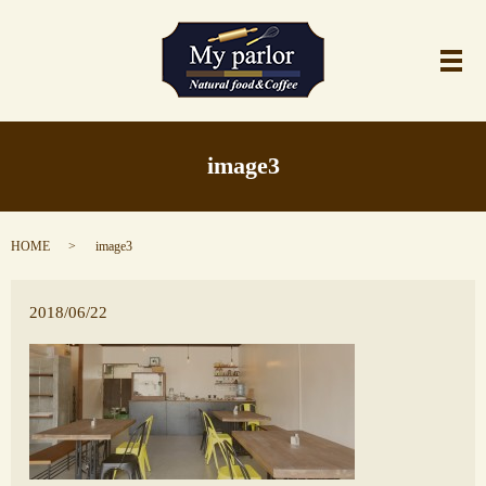
メ
image3
HOME
image3
2018/06/22