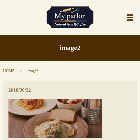
メ
image2
HOME
image2
2018/06/22