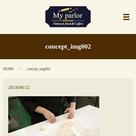
メ
concept_img002
HOME
concept_img002
2018/06/22